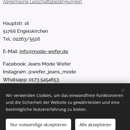
Allgemeine Geschäftsbedingungen
Hauptstr. 16
51766 Engelskirchen
02263/5516
Tel.:
E-Mail:
info@mode-wefer.de
Facebook: Jeans Mode Wefer
Instagram: @wefer_jeans_mode
Whatsapp: 0173 5454653
Wir verwenden Cookies, um das einwandfreie Funktionieren
und die Sicherheit der Website zu gewährleisten und eine
Cookies
bestmögliche Nutzererfahrung zu bieten.
Nur notwendige akzeptieren
ZUM WARENKORB HINZUFÜGEN
Alle akzeptieren