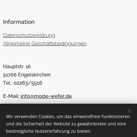
Information
Datenschutzerklärung
Allgemeine Geschäftsbedingungen
Hauptstr. 16
51766 Engelskirchen
02263/5516
Tel.:
E-Mail:
info@mode-wefer.de
Facebook: Jeans Mode Wefer
Wir verwenden Cookies, um das einwandfreie Funktionieren
Instagram: @wefer_jeans_mode
und die Sicherheit der Website zu gewährleisten und eine
Whatsapp: 0173 5454653
bestmögliche Nutzererfahrung zu bieten.