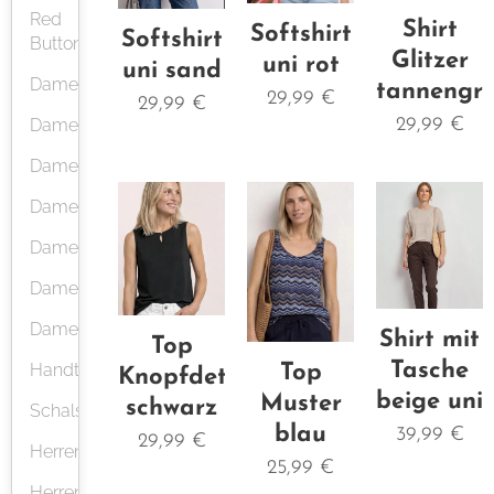
Red
Shirt
Softshirt
Softshirt
Button
Glitzer
uni rot
uni sand
Damenblusen
tannengr
29,99
€
29,99
€
29,99
€
Damenshirts
Damenjeans/Hosen
Damenjacken
Damenpulli
Damenkleid
Damenrock
Shirt mit
Top
Tasche
Handtaschen
Top
Knopfdetail
beige uni
Muster
schwarz
Schals
blau
39,99
€
29,99
€
Herrenpulli
25,99
€
Herrenshirts