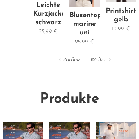
Leichte
Printshirt
Kurzjacke
Blusentop
gelb
schwarz
marine
19,99
€
25,99
€
uni
25,99
€
Zurück
Weiter
Produkte