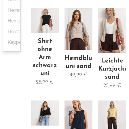
Herrenjacken
Herrenhemden
Herrenjeans
Shirt
Kappen/Mützen
ohne
Arm
Hemdbluse
Leichte
schwarz
uni sand
Kurzjacke
uni
49,99
€
sand
25,99
€
25,99
€