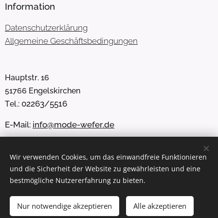
Information
Datenschutzerklärung
Allgemeine Geschäftsbedingungen
Hauptstr. 16
51766 Engelskirchen
02263/5516
Tel.:
E-Mail:
info@mode-wefer.de
Facebook: Jeans Mode Wefer
Wir verwenden Cookies, um das einwandfreie Funktionieren
Instagram: @wefer_jeans_mode
und die Sicherheit der Website zu gewährleisten und eine
Whatsapp: 0173 5454653
bestmögliche Nutzererfahrung zu bieten.
Nur notwendige akzeptieren
Alle akzeptieren
Cookies