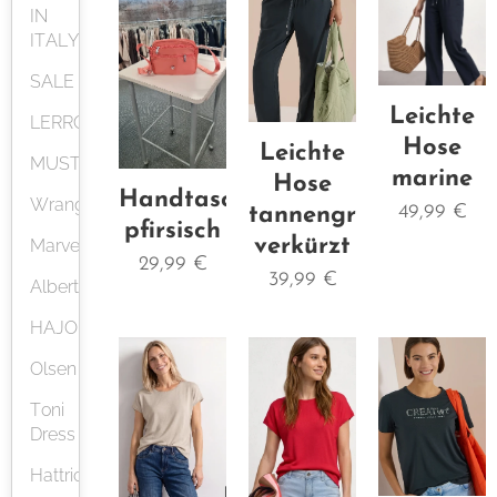
IN
ITALY
SALE
Leichte
LERROS
Hose
Leichte
MUSTANG
marine
Hose
Handtasche
Wrangler
49,99
€
tannengrün
pfirsisch
verkürzt
Marvelis
29,99
€
39,99
€
Alberto
HAJO
Olsen
Toni
Dress
Hattric