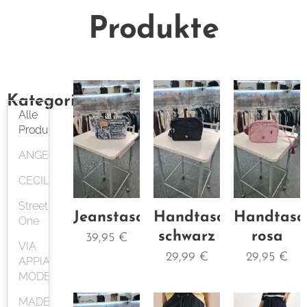
Produkte
Kategorien
Alle
Produkte
ANGELS
CECIL
Street
Jeanstasche
Handtasche
Handtasc
One
schwarz
rosa
39,95
€
VIA
29,99
€
29,95
€
APPIA/CURVY
MODE
MADE